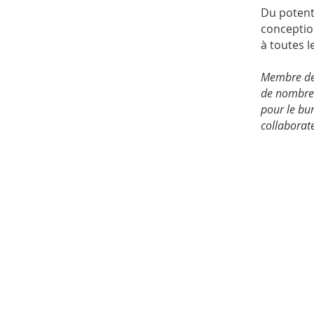
Du potenti
conception
à toutes l
Membre de 
de nombreu
pour le bu
collaborate