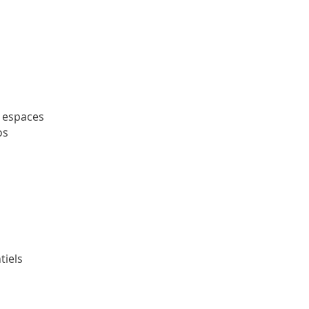
 espaces
os
tiels