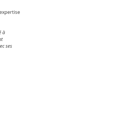
 expertise
é à
nt
ec ses