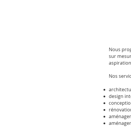
Nous prop
sur mesur
aspiratio
Nos servic
architect
design int
conception
rénovatio
aménagem
aménagem